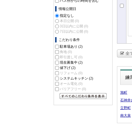
バス停からの時間を含む
情報公開日
指定なし
本日公開
(0)
3日以内に公開
(0)
7日以内に公開
(0)
こだわり条件
駐車場あり
(2)
角地
(0)
全
即引渡し可
(0)
現在募集中
(2)
値下げ
(2)
リフォーム
(0)
練
システムキッチン
(2)
オール電化
(0)
バリアフリー
(0)
旭町
石神井
すべてのこだわり条件を見る
立野町
南大泉