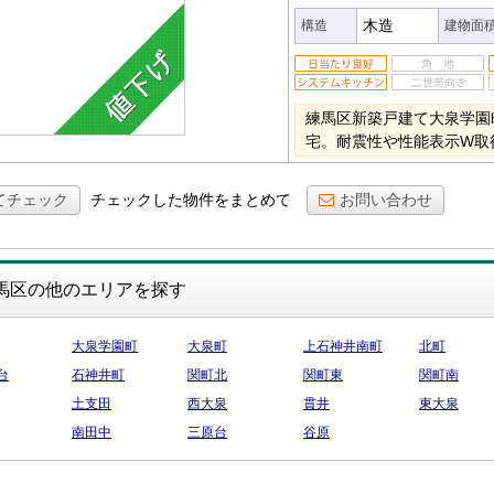
木造
構造
建物面
練馬区新築戸建て大泉学園
宅。耐震性や性能表示W取
てチェック
チェックした物件をまとめて
お問い合わせ
馬区の他のエリアを探す
大泉学園町
大泉町
上石神井南町
北町
台
石神井町
関町北
関町東
関町南
土支田
西大泉
貫井
東大泉
南田中
三原台
谷原