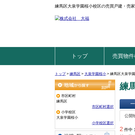
練馬区大泉学園桜小校区の売買戸建・売家
トップ
売買物件
トップ
>
練馬区
>
大泉学園桜小
>
練馬区大泉学
練
地域から探す
市区町村
練馬区
市区町村選択
一覧で
小学校区
公開
大泉学園桜小
小学校区選択
2
件中 