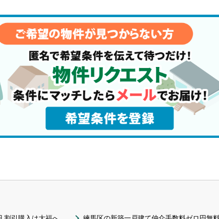
 割引購入は大福へ
練馬区の新築一戸建て仲介手数料ゼロ円無