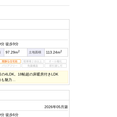
9分
徒歩9分
2
2
97.29m
113.24m
積
土地面積
の4LDK。18帖超の床暖房付きLDK
力も魅力…
2026年05月築
9分
徒歩6分