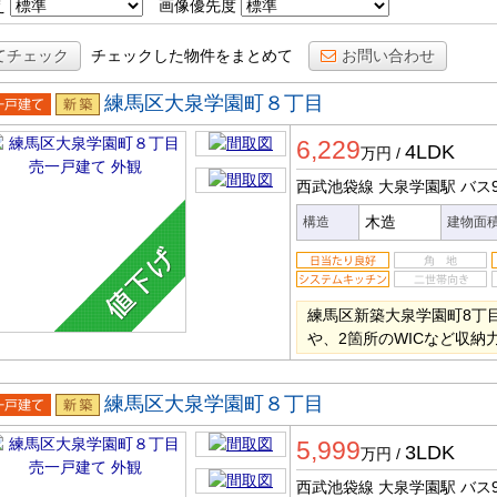
え
画像優先度
てチェック
チェックした物件をまとめて
お問い合わせ
練馬区大泉学園町８丁目
一戸建
新築
6,229
4LDK
万円
/
西武池袋線 大泉学園駅
バス
木造
構造
建物面
練馬区新築大泉学園町8丁目
や、2箇所のWICなど収納
練馬区大泉学園町８丁目
一戸建
新築
5,999
3LDK
万円
/
西武池袋線 大泉学園駅
バス