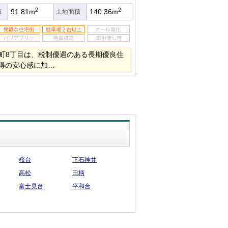
2
2
91.81m
140.36m
積
土地面積
町8丁目は、税制優遇のある長期優良住
得の安心感に加…
桜台
下石神井
高松
田柄
富士見台
平和台