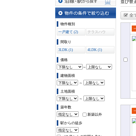
並び替
沿線・駅から探す
全
物件の条件で絞り込む
物件種別
一戸建て (2)
テラスハウ
売
ス (0)
て
間取り
3LDK (1)
4LDK (1)
価格
～
建物面積
～
土地面積
～
築年数
新築以外
売
て
駅からの徒歩