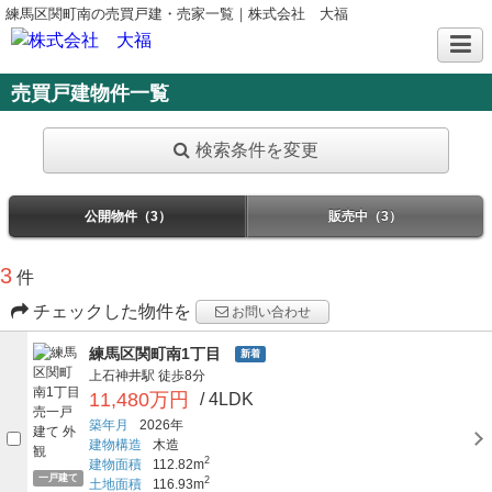
練馬区関町南の売買戸建・売家一覧｜株式会社 大福
売買戸建物件一覧
検索条件を変更
公開物件（3）
販売中（3）
3
件
チェックした物件を
お問い合わせ
練馬区関町南1丁目
新着
上石神井駅
徒歩8分
11,480万円
/ 4LDK
築年月
2026年
建物構造
木造
2
建物面積
112.82m
一戸建て
2
土地面積
116.93m