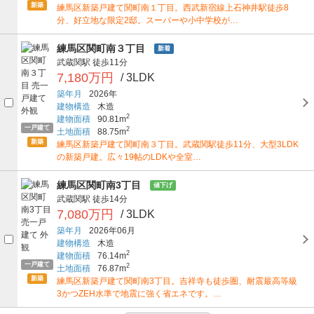
新築
練馬区新築戸建て関町南１丁目。西武新宿線上石神井駅徒歩8
分、好立地な限定2邸。スーパーや小中学校が…
練馬区関町南３丁目
新着
武蔵関駅
徒歩11分
7,180万円
/ 3LDK
築年月
2026年
建物構造
木造
2
建物面積
90.81m
一戸建て
2
土地面積
88.75m
新築
練馬区新築戸建て関町南３丁目。武蔵関駅徒歩11分、大型3LDK
の新築戸建。広々19帖のLDKや全室…
練馬区関町南3丁目
値下げ
武蔵関駅
徒歩14分
7,080万円
/ 3LDK
築年月
2026年06月
建物構造
木造
2
建物面積
76.14m
一戸建て
2
土地面積
76.87m
新築
練馬区新築戸建て関町南3丁目。吉祥寺も徒歩圏、耐震最高等級
3かつZEH水準で地震に強く省エネです。…