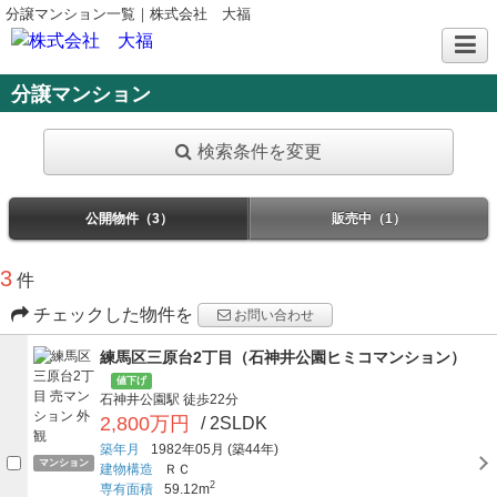
分譲マンション一覧｜株式会社 大福
分譲マンション
検索条件を変更
公開物件（3）
販売中（1）
3
件
チェックした物件を
お問い合わせ
練馬区三原台2丁目（石神井公園ヒミコマンション）
値下げ
石神井公園駅
徒歩22分
2,800万円
/ 2SLDK
築年月
1982年05月
(築44年)
マンション
建物構造
ＲＣ
2
専有面積
59.12m