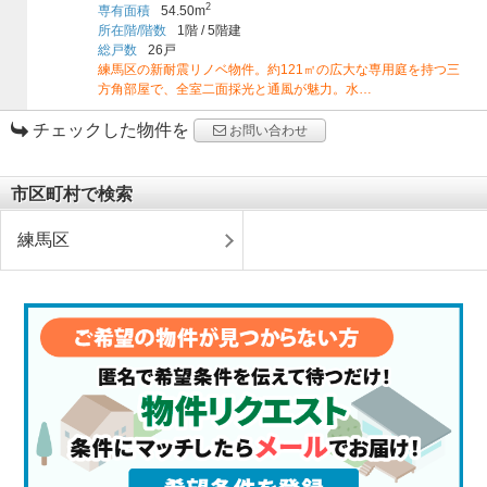
2
専有面積
54.50m
所在階/階数
1階
/
5階建
総戸数
26戸
練馬区の新耐震リノベ物件。約121㎡の広大な専用庭を持つ三
方角部屋で、全室二面採光と通風が魅力。水…
チェックした物件を
お問い合わせ
市区町村で検索
練馬区