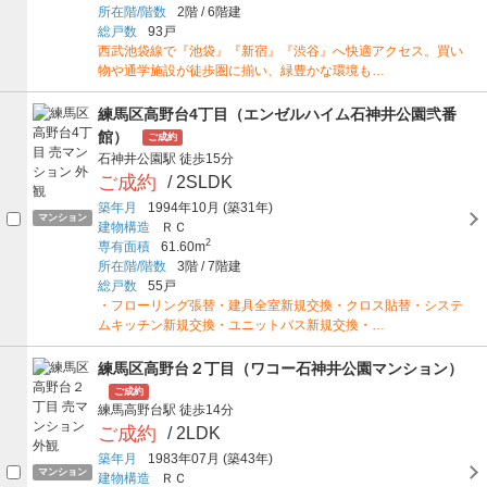
所在階/階数
2階
/
6階建
総戸数
93戸
西武池袋線で『池袋』『新宿』『渋谷』へ快適アクセス。買い
物や通学施設が徒歩圏に揃い、緑豊かな環境も…
練馬区高野台4丁目（エンゼルハイム石神井公園弐番
館）
ご成約
石神井公園駅
徒歩15分
ご成約
/ 2SLDK
築年月
1994年10月
(築31年)
マンション
建物構造
ＲＣ
2
専有面積
61.60m
所在階/階数
3階
/
7階建
総戸数
55戸
・フローリング張替・建具全室新規交換・クロス貼替・システ
ムキッチン新規交換・ユニットバス新規交換・…
練馬区高野台２丁目（ワコー石神井公園マンション）
ご成約
練馬高野台駅
徒歩14分
ご成約
/ 2LDK
築年月
1983年07月
(築43年)
マンション
建物構造
ＲＣ