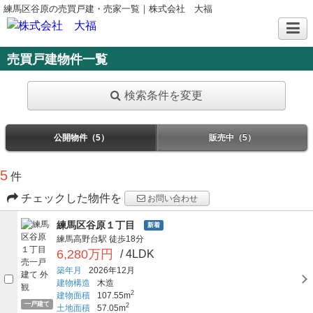
練馬区谷原の売買戸建・売家一覧｜株式会社 大福
売買戸建物件一覧
検索条件を変更
公開物件（5）
販売中（5）
5
件
チェックした物件を
お問い合わせ
練馬区谷原１丁目
新着
練馬高野台駅
徒歩18分
6,280万円
/ 4LDK
築年月
2026年12月
建物構造
木造
2
建物面積
107.55m
一戸建て
2
土地面積
57.05m