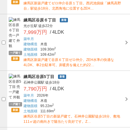
新築
練馬区新築戸建てゼロ仲介谷原１丁目。西武池袋線「練馬高野
台」駅徒歩18分。北西角地に位置するZEH…
練馬区谷原６丁目
新着
光が丘駅
徒歩22分
7,999万円
/ 4LDK
築年月
建物構造
木造
2
建物面積
109.30m
一戸建て
2
土地面積
109.42m
新築
練馬区新築戸建て谷原６丁目ゼロ仲介。ZEH水準の快適な
4LDK、車2台駐車可。床暖房を備えた約22…
練馬区谷原5丁目
新着
石神井公園駅
徒歩18分
7,790万円
/ 4LDK
築年月
2026年
建物構造
木造
一戸建て
2
建物面積
95.22m
新築
2
土地面積
111.69m
練馬区谷原5丁目の新築戸建て。石神井公園駅徒歩18分、敷地
111㎡超の南向きで陽当たり良好です。Z…