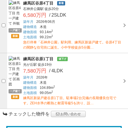
練馬区谷原4丁目
新着
石神井公園駅
徒歩20分
6,580万円
/ 2SLDK
築年月
2026年06月
建物構造
木造
一戸建て
2
建物面積
93.14m
新築
2
土地面積
99.22m
急行停車「石神井公園」駅利用、練馬区新築戸建て。谷原4丁目
の閑静な住宅街に誕生。小中学校徒歩5分圏…
練馬区谷原1丁目
値下げ
光が丘駅
徒歩19分
7,580万円
/ 4LDK
築年月
2026年
建物構造
木造
2
建物面積
104.89m
一戸建て
2
土地面積
99.05m
新築
練馬区新築戸建谷原1丁目。駐車場2台完備の長期優良住宅で
す。ZEH水準の断熱と耐震等級5を誇り、設…
チェックした物件を
お問い合わせ