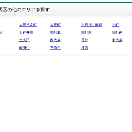
馬区の他のエリアを探す
大泉学園町
大泉町
上石神井南町
北町
台
石神井町
関町北
関町東
関町南
土支田
西大泉
貫井
東大泉
南田中
三原台
谷原