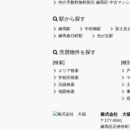
仲介手数料無料割引 練馬区 中古マンシ
駅から探す
練馬駅
中村橋駅
富士見
練馬春日町駅
光が丘駅
売買物件を探す
[検索]
[種
エリア検索
学校区検索
沿線検索
地図検索
株式会社 大
〒177-0041
練馬区石神井町3