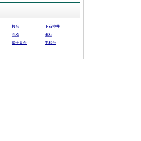
桜台
下石神井
高松
田柄
富士見台
平和台