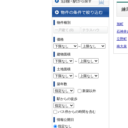
沿線・駅から探す
練
物件の条件で絞り込む
物件種別
旭町
一戸建て (0)
テラスハウ
石神井
ス (0)
立野町
価格
～
南大泉
建物面積
～
土地面積
～
築年数
新築以外
駅からの徒歩
バス停からの時間を含む
情報公開日
指定なし