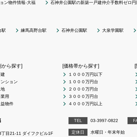
ョン物件情報-大福
石神井公園駅の新築一戸建仲介手数料ゼロ円
台駅
練馬高野台駅
石神井公園駅
大泉学園駅
別から探す]
[価格帯から探す]
戸建
１０００万円以下
マンション
１０００万円台
土地
２０００万円台
事業用
３０００万円台
収益物件
４０００万円以上
福
TEL
03-3997-0822
F
定休日
水曜日・年末年始
丁目21-11 ダイフクビル1F