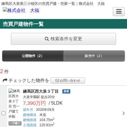
練馬区大泉第三小校区の売買戸建・売家一覧｜株式会社 大福
売買戸建物件一覧
検索条件を変更
公開物件（2）
販売中（2）
2
件
チェックした物件を
お問い合わせ
練馬区西大泉３丁目
新着
大泉学園駅
徒歩20分
7,390万円
/ 5LDK
築年月
2026年09月
建物構造
木造
2
建物面積
104.75m
一戸建て
2
土地面積
120.81m