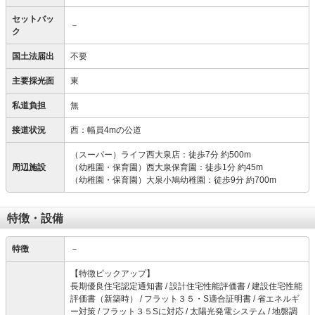
セットバッ
－
ク
国土法届出
不要
主要採光面
東
私道負担
無
接道状況
西：幅員4mの公道
（スーパー）ライフ西大泉店：徒歩7分 約500m
周辺施設
（幼稚園・保育園）西大泉保育園：徒歩1分 約45m
（幼稚園・保育園）大泉小鳩幼稚園：徒歩9分 約700m
特徴・設備
特徴
－
【特徴ピックアップ】
長期優良住宅認定通知書 / 設計住宅性能評価書 / 建設住宅性能
評価書（新築時） / フラット３５・S適合証明書 / 省エネルギ
ー対策 / フラット３５Sに対応 / 太陽光発電システム / 地盤調