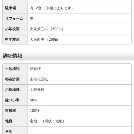
駐車場
有
2台
（車種によります）
リフォーム
無
小学校区
大泉第三小
（600m）
中学校区
大泉西中
（260m）
詳細情報
土地権利
所有権
都市計画
市街化区域
用途地域
１種低層
建ぺい率
50%
容積率
100%
地目
宅地
（現状：宅地）
角地
－