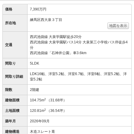
価格
7,390万円
練馬区西大泉３丁目
所在地
地図を表示
西武池袋線 大泉学園駅徒歩20分
西武池袋線 大泉学園駅バス14分 大泉第三小学校バス停徒歩4
交通
分
西武池袋線「石神井公園」車3.6km
間取り
5LDK
LDK16帖、洋室5.2帖、洋室6.7帖、洋室6帖、洋室5.2帖、洋
間取り詳細
室5.2帖
階数
2階建
2
建物面積
104.75m
（31.68坪）
2
土地面積
120.81m
（36.54坪）
築年月
2026年09月
建物構造
木造スレート葺