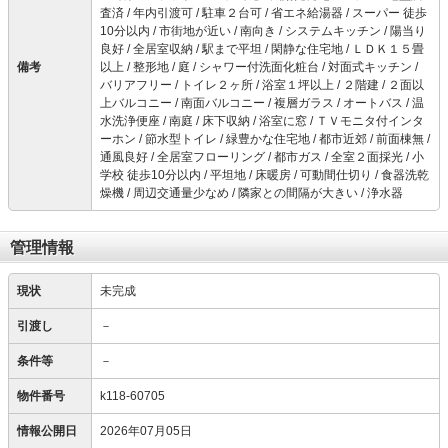
査済 / 年内引渡可 / 駐車２台可 / 省エネ給湯器 / スーパー 徒歩
10分以内 / 市街地が近い / 南向き / システムキッチン / 陽当り
良好 / 全居室収納 / 駅まで平坦 / 閑静な住宅地 / ＬＤＫ１５畳
備考
以上 / 整形地 / 庭 / シャワー付洗面化粧台 / 対面式キッチン /
バリアフリー / トイレ２ヶ所 / 浴室１坪以上 / ２階建 / ２面以
上バルコニー / 南面バルコニー / 複層ガラス / オートバス / 温
水洗浄便座 / 南庭 / 床下収納 / 浴室に窓 / ＴＶモニタ付インタ
ーホン / 節水型トイレ / 緑豊かな住宅地 / 都市近郊 / 前面棟無 /
通風良好 / 全居室フローリング / 都市ガス / 全室２面採光 / 小
学校 徒歩10分以内 / 平坦地 / 床暖房 / 可動間仕切り / 食器洗乾
燥機 / 周辺交通量少なめ / 隣家との間隔が大きい / 浄水器
管理情報
現状
未完成
引渡し
－
条件等
－
物件番号
k118-60705
情報公開日
2026年07月05日