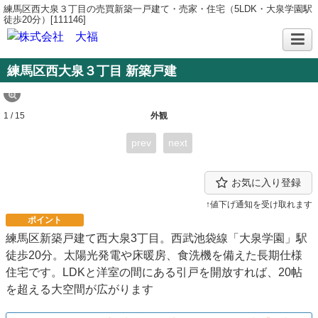
練馬区西大泉３丁目の売買新築一戸建て・売家・住宅（5LDK・大泉学園駅
徒歩20分）[111146]
練馬区西大泉３丁目 新築戸建
1 / 15
外観
prev
next
お気に入り登録
↑値下げ通知を受け取れます
ポイント
練馬区新築戸建て西大泉3丁目。西武池袋線「大泉学園」駅
徒歩20分。太陽光発電や床暖房、食洗機を備えた長期仕様
住宅です。LDKと洋室の間にある引戸を開放すれば、20帖
を超える大空間が広がります