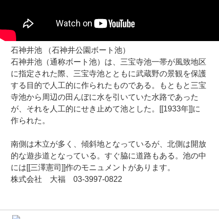
石神井池 （石神井公園ボート池）
石神井池（通称ボート池）は、三宝寺池一帯が風致地区
に指定された際、三宝寺池とともに武蔵野の景観を保護
する目的で人工的に作られたものである。もともと三宝
寺池から周辺の田んぼに水を引いていた水路であった
が、それを人工的にせき止めて池とした。[[1933年]]に
作られた。
南側は木立が多く、傾斜地となっているが、北側は開放
的な遊歩道となっている。すぐ脇に道路もある。池の中
には[[三澤憲司]]作のモニュメントがあります。
株式会社 大福 03-3997-0822