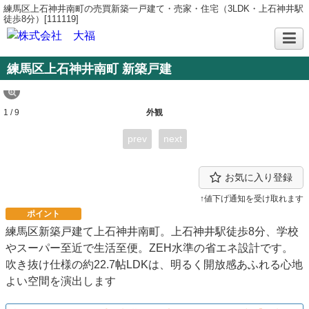
練馬区上石神井南町の売買新築一戸建て・売家・住宅（3LDK・上石神井駅
徒歩8分）[111119]
練馬区上石神井南町 新築戸建
1 / 9
外観
prev
next
お気に入り登録
↑値下げ通知を受け取れます
ポイント
練馬区新築戸建て上石神井南町。上石神井駅徒歩8分、学校
やスーパー至近で生活至便。ZEH水準の省エネ設計です。
吹き抜け仕様の約22.7帖LDKは、明るく開放感あふれる心地
よい空間を演出します