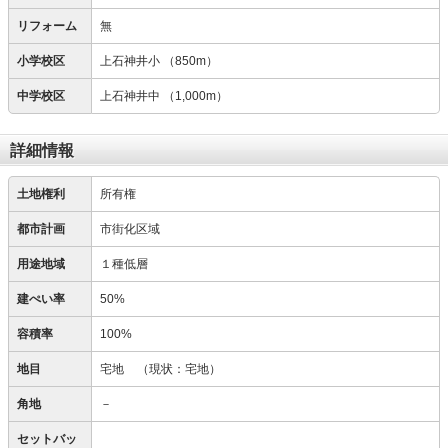
リフォーム
無
小学校区
上石神井小
（850m）
中学校区
上石神井中
（1,000m）
詳細情報
土地権利
所有権
都市計画
市街化区域
用途地域
１種低層
建ぺい率
50%
容積率
100%
地目
宅地
（現状：宅地）
角地
－
セットバッ