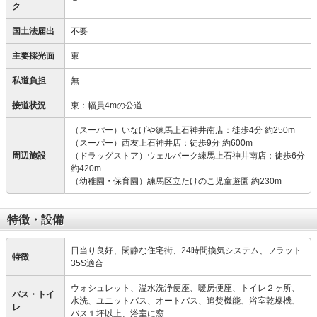
－
ク
国土法届出
不要
主要採光面
東
私道負担
無
接道状況
東：幅員4mの公道
（スーパー）いなげや練馬上石神井南店：徒歩4分 約250m
（スーパー）西友上石神井店：徒歩9分 約600m
周辺施設
（ドラッグストア）ウェルパーク練馬上石神井南店：徒歩6分
約420m
（幼稚園・保育園）練馬区立たけのこ児童遊園 約230m
特徴・設備
日当り良好、閑静な住宅街、24時間換気システム、フラット
特徴
35S適合
ウォシュレット、温水洗浄便座、暖房便座、トイレ２ヶ所、
バス・トイ
水洗、ユニットバス、オートバス、追焚機能、浴室乾燥機、
レ
バス１坪以上、浴室に窓