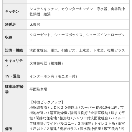
システムキッチン、カウンターキッチン、浄水器、食器洗浄
キッチン
乾燥機、給湯
冷暖房
床暖房
クローゼット、シューズボックス、シューズインクローゼッ
収納
ト
設備・機能
洗面化粧台、電気、都市ガス、上水道、下水道、複層ガラス
セキュリテ
火災警報器（報知機）
ィ
TV・通信
インターホン有（モニター付）
駐車場/駐輪
平面駐車場
場
【特徴ピックアップ】
地盤調査済 / ＬＤＫ２０畳以上 / スーパー 徒歩10分以内 / 市
街地が近い / 浴室乾燥機 / 陽当り良好 / 全居室収納 / 駅まで平
坦 / 閑静な住宅地 / 整形地 / シャワー付洗面化粧台 / ハイルー
フ駐車場 / ワイドバルコニー / ３面採光 / トイレ２ヶ所 / 浴室
備考
１坪以上 / ２階建 / 複層ガラス / 温水洗浄便座 / 床下収納 / 浴