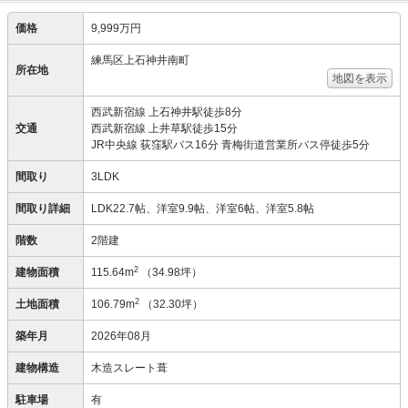
価格
9,999万円
練馬区上石神井南町
所在地
地図を表示
西武新宿線 上石神井駅徒歩8分
交通
西武新宿線 上井草駅徒歩15分
JR中央線 荻窪駅バス16分 青梅街道営業所バス停徒歩5分
間取り
3LDK
間取り詳細
LDK22.7帖、洋室9.9帖、洋室6帖、洋室5.8帖
階数
2階建
2
建物面積
115.64m
（34.98坪）
2
土地面積
106.79m
（32.30坪）
築年月
2026年08月
建物構造
木造スレート葺
駐車場
有