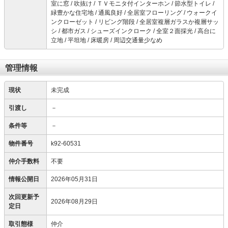
室に窓 / 吹抜け / ＴＶモニタ付インターホン / 節水型トイレ /
緑豊かな住宅地 / 通風良好 / 全居室フローリング / ウォークイ
ンクローゼット / リビング階段 / 全居室複層ガラスか複層サッ
シ / 都市ガス / シューズインクローク / 全室２面採光 / 高台に
立地 / 平坦地 / 床暖房 / 周辺交通量少なめ
管理情報
現状
未完成
引渡し
－
条件等
－
物件番号
k92-60531
仲介手数料
不要
情報公開日
2026年05月31日
次回更新予
2026年08月29日
定日
取引態様
仲介