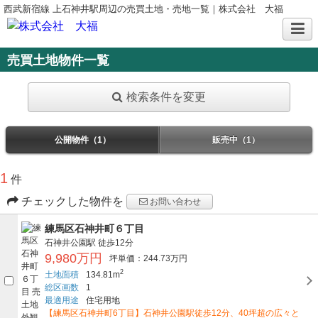
西武新宿線 上石神井駅周辺の売買土地・売地一覧｜株式会社 大福
売買土地物件一覧
検索条件を変更
公開物件（1）
販売中（1）
1
件
チェックした物件を
お問い合わせ
練馬区石神井町６丁目
石神井公園駅
徒歩12分
9,980万円
坪単価：244.73万円
2
土地面積
134.81m
総区画数
1
最適用途
住宅用地
【練馬区石神井町6丁目】石神井公園駅徒歩12分、40坪超の広々と