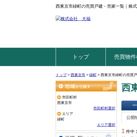
西東京市緑町の売買戸建・売家一覧｜株式
トップ
売買物件
トップ
>
西東京市
>
緑町
>
西東京市緑町の売買
西
地域から探す
市区町村
西東京市
市区町村選択
一覧で
エリア
公開
緑町
エリア選択
1
件中 