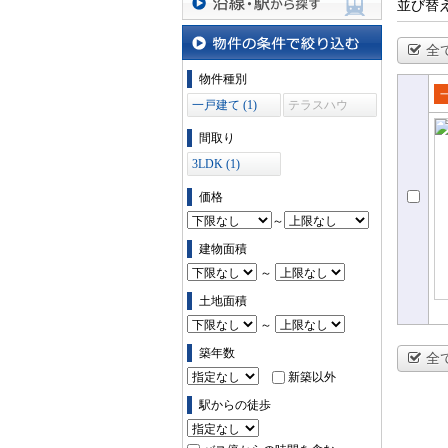
並び替
沿線・駅から探す
全
物件の条件で絞り込む
物件種別
一戸建て (1)
テラスハウ
売
ス (0)
て
間取り
3LDK (1)
価格
～
建物面積
～
土地面積
～
築年数
全
新築以外
駅からの徒歩