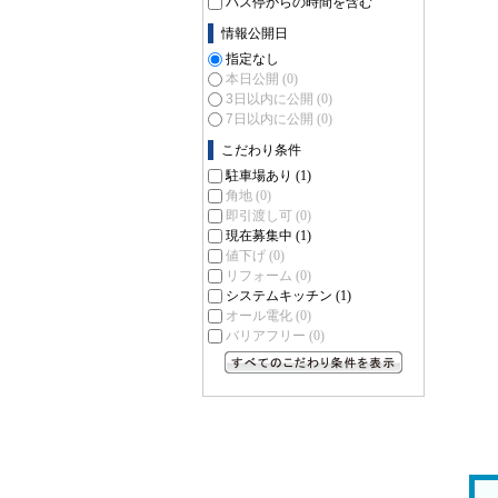
バス停からの時間を含む
情報公開日
指定なし
本日公開
(0)
3日以内に公開
(0)
7日以内に公開
(0)
こだわり条件
駐車場あり
(1)
角地
(0)
即引渡し可
(0)
現在募集中
(1)
値下げ
(0)
リフォーム
(0)
システムキッチン
(1)
オール電化
(0)
バリアフリー
(0)
すべてのこだわり条件を見る