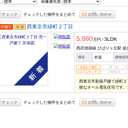
え
画像優先度
てチェック
チェックした物件をまとめて
お問い合わせ
西東京市緑町２丁目
一戸建
新築
5,880
3LDK
万円
/
西武池袋線 ひばりヶ丘駅
徒
木造
構造
建物面
西東京市新築戸建て緑町２
能なオール電化住宅です。
てチェック
チェックした物件をまとめて
お問い合わせ