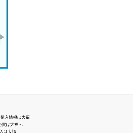
料購入情報は大福
売買は大福へ
入は大福