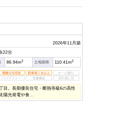
2026年11月築
歩22分
2
2
86.94m
110.41m
積
土地面積
丁目。長期優良住宅・断熱等級6の高性
太陽光発電や食…