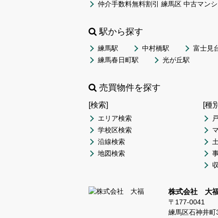
仲介手数料無料割引 練馬区 中古マンシ
駅から探す
練馬駅
中村橋駅
富士見
練馬春日町駅
光が丘駅
売買物件を探す
[検索]
[種
エリア検索
学校区検索
沿線検索
地図検索
株式会社 大
〒177-0041
練馬区石神井町3