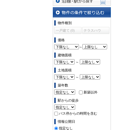
沿線・駅から探す
物件の条件で絞り込む
物件種別
一戸建て (0)
テラスハウ
ス (0)
価格
～
建物面積
～
土地面積
～
築年数
新築以外
駅からの徒歩
バス停からの時間を含む
情報公開日
指定なし