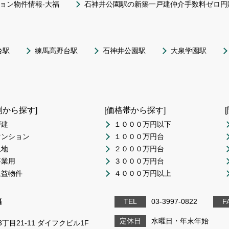
ョン物件情報-大福
石神井公園駅の新築一戸建仲介手数料ゼロ円
台駅
練馬高野台駅
石神井公園駅
大泉学園駅
別から探す]
[価格帯から探す]
戸建
１０００万円以下
マンション
１０００万円台
土地
２０００万円台
事業用
３０００万円台
収益物件
４０００万円以上
福
TEL
03-3997-0822
F
定休日
水曜日・年末年始
丁目21-11 ダイフクビル1F