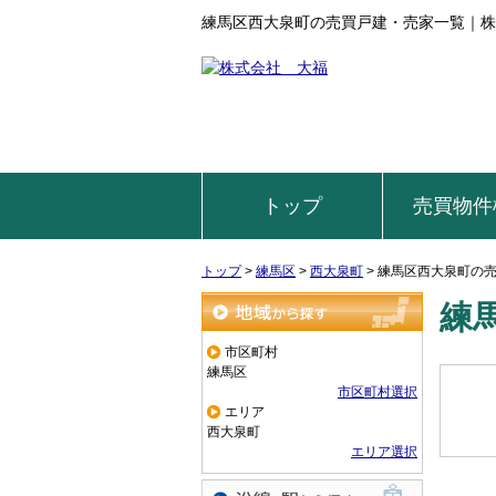
練馬区西大泉町の売買戸建・売家一覧｜株
トップ
売買物件
トップ
>
練馬区
>
西大泉町
>
練馬区西大泉町の
練
地域から探す
市区町村
練馬区
市区町村選択
エリア
西大泉町
エリア選択