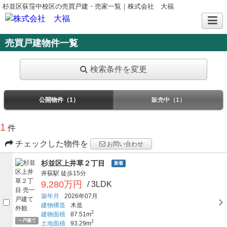
杉並区荻窪中校区の売買戸建・売家一覧｜株式会社 大福
売買戸建物件一覧
検索条件を変更
公開物件（1）
販売中（1）
1
件
チェックした物件を
お問い合わせ
杉並区上井草２丁目
新着
井荻駅
徒歩15分
9,280万円
/ 3LDK
築年月
2026年07月
建物構造
木造
2
建物面積
87.51m
一戸建て
2
土地面積
93.29m