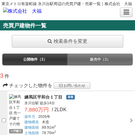
東京メトロ有楽町線 氷川台駅周辺の売買戸建・売家一覧｜株式会社 大福
売買戸建物件一覧
検索条件を変更
公開物件（3）
販売中（3）
3
件
チェックした物件を
お問い合わせ
練馬区平和台１丁目
新着
氷川台駅
徒歩14分
7,880万円
/ 2LDK
築年月
2026年
建物構造
木造
2
建物面積
89.91m
一戸建て
2
土地面積
78.70m