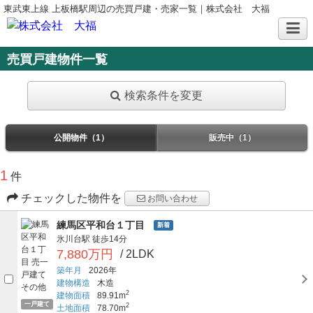
東武東上線 上板橋駅周辺の売買戸建・売家一覧｜株式会社 大福
売買戸建物件一覧
検索条件を変更
公開物件（1）
販売中（1）
1
件
チェックした物件を
お問い合わせ
練馬区平和台１丁目
新着
氷川台駅
徒歩14分
7,880万円
/ 2LDK
築年月
2026年
建物構造
木造
2
建物面積
89.91m
一戸建て
2
土地面積
78.70m