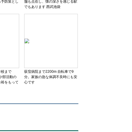
る予防策とし
舗も点在し、懐の深さを感じる駅
でもあります 西武池袋
学校まで
荻窪病院まで2200m 自転車で9
事や部活動の
分。家族の急な体調不良時にも安
余裕をもって
心です