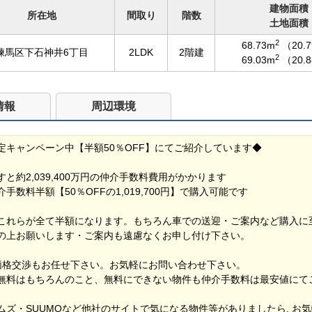
建物面積
所在地
間取り
階数
土地面積
2
68.73m
（20.
練馬区下石神井6丁目
2LDK
2階建
2
69.03m
（20.
情報
周辺環境
定キャンペーン中【半額50％OFF】にてご紹介しています◆
と約2,039,400万円の仲介手数料費用がかかります
数料半額【50％OFFの1,019,700円】で購入可能です
これらが全て半額になります。もちろん車での送迎・ご案内など購入に
の上お願いします・ご案内も遠慮なくお申し付け下さい。
価格交渉もお任せ下さい。お気軽にお問い合わせ下さい。
無料はもちろんのこと、無料にできない物件も仲介手数料は最安値にて
ムズ・SUUMOなど他社のサイトで気になる物件等がありましたら, お