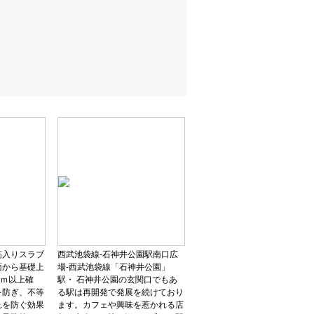
筋入りスラブ
西武池袋線-石神井公園駅南口広
面から基礎上
場-西武池袋線「石神井公園」
ｍｍ以上確
駅・ 石神井公園の玄関口でもあ
を防ぎ、不等
る駅は再開発で発展を続けており
れを防ぐ効果
ます。カフェや興味を惹かれる店