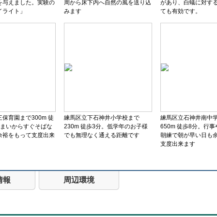
を与えました。実験の
周から床下内へ自然の風を送り込
があり、白蟻に対す
イライト」
みます
ても有効です。
保育園まで300m 徒
練馬区立下石神井小学校まで
練馬区立石神井南中
住まいからすぐそばな
230m 徒歩3分。低学年のお子様
650m 徒歩8分。行
余裕をもって支度出来
でも無理なく通える距離です
朝練で朝が早い日も
支度出来ます
情報
周辺環境