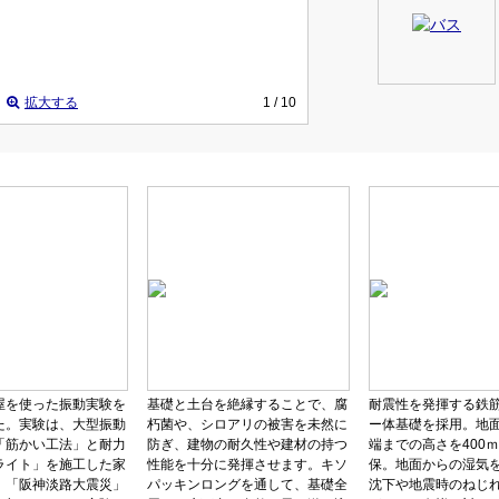
拡大する
1
/ 10
屋を使った振動実験を
基礎と土台を絶縁することで、腐
耐震性を発揮する鉄
た。実験は、大型振動
朽菌や、シロアリの被害を未然に
ー体基礎を採用。地
「筋かい工法」と耐力
防ぎ、建物の耐久性や建材の持つ
端までの高さを400
ライト」を施工した家
性能を十分に発揮させます。キソ
保。地面からの湿気
、「阪神淡路大震災」
パッキンロングを通して、基礎全
沈下や地震時のねじ