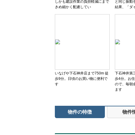
しかも建設作業の負担軽減にまで
と同じ振動
きめ細かく配慮してい
結果、「ダ
いなげや下石神井店まで750m 徒
下石神井第三
歩9分。日頃のお買い物に便利で
歩4分。お
す
ので、毎朝
ます
物件の特徴
物件