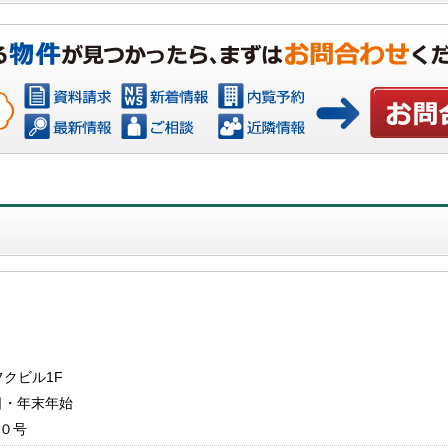
お問い合わ
フクビル1F
曜日・年末年始
９０号