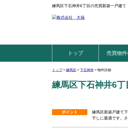
練馬区下石神井6丁目の売買新築一戸建て・売
トップ
売買物件
トップ
>
練馬区
>
下石神井
>
物件詳細
練馬区下石神井6丁
ポイント
練馬区新築戸建て下
干しに最適です。さ