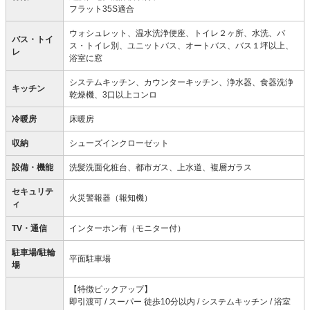
フラット35S適合
ウォシュレット、温水洗浄便座、トイレ２ヶ所、水洗、バ
バス・トイ
ス・トイレ別、ユニットバス、オートバス、バス１坪以上、
レ
浴室に窓
システムキッチン、カウンターキッチン、浄水器、食器洗浄
キッチン
乾燥機、3口以上コンロ
冷暖房
床暖房
収納
シューズインクローゼット
設備・機能
洗髪洗面化粧台、都市ガス、上水道、複層ガラス
セキュリテ
火災警報器（報知機）
ィ
TV・通信
インターホン有（モニター付）
駐車場/駐輪
平面駐車場
場
【特徴ピックアップ】
即引渡可 / スーパー 徒歩10分以内 / システムキッチン / 浴室