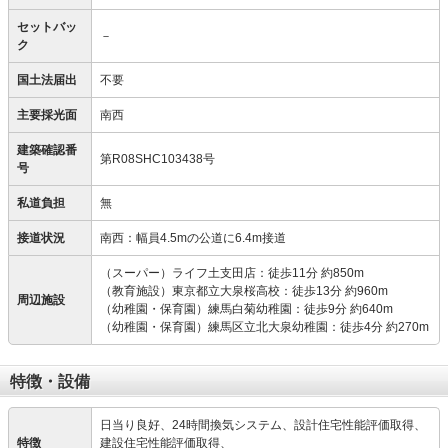
セットバッ
－
ク
国土法届出
不要
主要採光面
南西
建築確認番
第R08SHC103438号
号
私道負担
無
接道状況
南西：幅員4.5mの公道に6.4m接道
（スーパー）ライフ土支田店：徒歩11分 約850m
（教育施設）東京都立大泉桜高校：徒歩13分 約960m
周辺施設
（幼稚園・保育園）練馬白菊幼稚園：徒歩9分 約640m
（幼稚園・保育園）練馬区立北大泉幼稚園：徒歩4分 約270m
特徴・設備
日当り良好、24時間換気システム、設計住宅性能評価取得、
特徴
建設住宅性能評価取得、