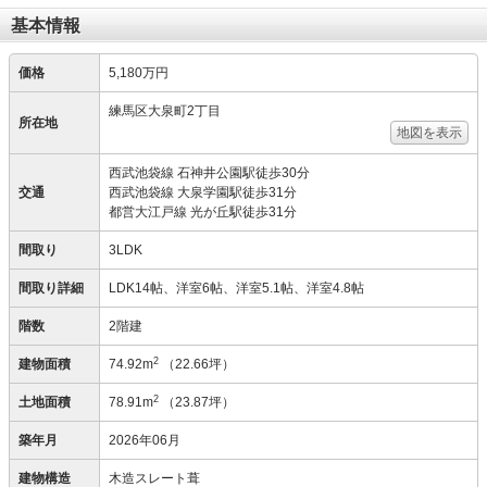
基本情報
価格
5,180万円
練馬区大泉町2丁目
所在地
地図を表示
西武池袋線 石神井公園駅徒歩30分
交通
西武池袋線 大泉学園駅徒歩31分
都営大江戸線 光が丘駅徒歩31分
間取り
3LDK
間取り詳細
LDK14帖、洋室6帖、洋室5.1帖、洋室4.8帖
階数
2階建
2
建物面積
74.92m
（22.66坪）
2
土地面積
78.91m
（23.87坪）
築年月
2026年06月
建物構造
木造スレート葺