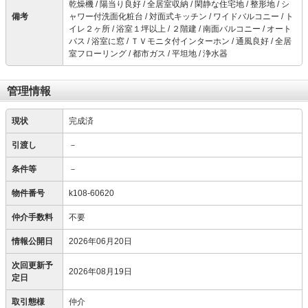
乾燥機 / 陽当り良好 / 全居室収納 / 閑静な住宅地 / 整形地 / シ
備考
ャワー付洗面化粧台 / 対面式キッチン / ワイドバルコニー / ト
イレ２ヶ所 / 浴室１坪以上 / ２階建 / 南面バルコニー / オート
バス / 浴室に窓 / ＴＶモニタ付インターホン / 通風良好 / 全居
室フローリング / 都市ガス / 平坦地 / 浄水器
管理情報
現状
完成済
引渡し
－
条件等
－
物件番号
k108-60620
仲介手数料
不要
情報公開日
2026年06月20日
次回更新予
2026年08月19日
定日
取引態様
仲介