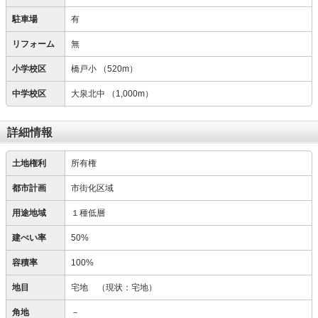
駐車場
有
リフォーム
無
小学校区
橋戸小
（520m）
中学校区
大泉北中
（1,000m）
詳細情報
土地権利
所有権
都市計画
市街化区域
用途地域
１種低層
建ぺい率
50%
容積率
100%
地目
宅地
（現状：宅地）
角地
－