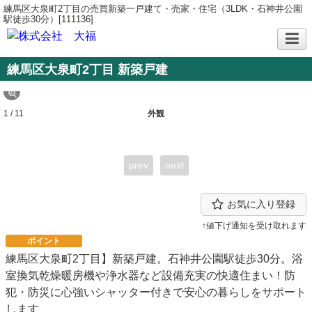
練馬区大泉町2丁目の売買新築一戸建て・売家・住宅（3LDK・石神井公園
駅徒歩30分）[111136]
練馬区大泉町2丁目 新築戸建
1 / 11
外観
prev
next
お気に入り登録
↑値下げ通知を受け取れます
ポイント
練馬区大泉町2丁目】新築戸建。石神井公園駅徒歩30分。浴
室換気乾燥暖房機や浄水器など設備充実の快適住まい！防
犯・防災に心強いシャッター付きで安心の暮らしをサポート
します