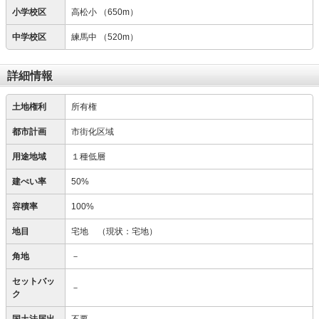
小学校区
高松小
（650m）
中学校区
練馬中
（520m）
詳細情報
土地権利
所有権
都市計画
市街化区域
用途地域
１種低層
建ぺい率
50%
容積率
100%
地目
宅地
（現状：宅地）
角地
－
セットバッ
－
ク