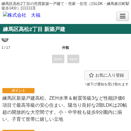
練馬区高松2丁目の売買新築一戸建て・売家・住宅（1SLDK・練馬春日町駅
徒歩14分）[111113]
練馬区高松2丁目 新築戸建
1 / 17
外観
prev
next
お気に入り登録
↑値下げ通知を受け取れます
ポイント
練馬区新築戸建高松。ZEH水準＆耐震等級3など性能評価6
項目で最高等級の安心住まい。陽当り良好な2階LDKは20帖
超の開放的な大空間です。小・中学校も徒歩9分圏内に揃
い、子育て世帯に嬉しい立地