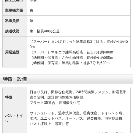
国土法届出
不要
主要採光面
東
私道負担
無
接道状況
東：幅員4mの公道
（スーパー）まいばすけっと練馬高松2丁目店：徒歩7分 約45
0m
周辺施設
（スーパー）マルエツ練馬高松店：徒歩7分 約480m
（幼稚園・保育園）さかえ幼稚園：徒歩8分 約580m
（幼稚園・保育園）練馬幼稚園：徒歩7分 約520m
特徴・設備
日当り良好、閑静な住宅街、24時間換気システム、耐震基準
特徴
適合証明、設計住宅性能評価取得、
フラット35適合、長期優良住宅
ウォシュレット、温水洗浄便座、暖房便座、トイレ２ヶ所、
バス・トイ
水洗、ユニットバス、オートバス、追焚機能、浴室乾燥機、
レ
バス１坪以上、浴室に窓