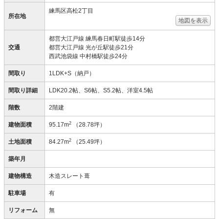
練馬区高松2丁目
所在地
地図を表示
都営大江戸線 練馬春日町駅徒歩14分
交通
都営大江戸線 光が丘駅徒歩21分
西武池袋線 中村橋駅徒歩24分
間取り
1LDK+S（納戸）
間取り詳細
LDK20.2帖、S6帖、S5.2帖、洋室4.5帖
階数
2階建
2
建物面積
95.17m
（28.78坪）
2
土地面積
84.27m
（25.49坪）
築年月
建物構造
木造スレート葺
駐車場
有
リフォーム
無