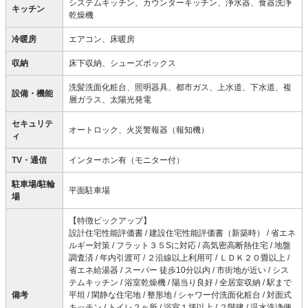
システムキッチン、カウンターキッチン、浄水器、食器洗浄
キッチン
乾燥機
冷暖房
エアコン、床暖房
収納
床下収納、シューズボックス
洗髪洗面化粧台、照明器具、都市ガス、上水道、下水道、複
設備・機能
層ガラス、太陽光発電
セキュリテ
オートロック、火災警報器（報知機）
ィ
TV・通信
インターホン有（モニター付）
駐車場/駐輪
平面駐車場
場
【特徴ピックアップ】
設計住宅性能評価書 / 建設住宅性能評価書（新築時） / 省エネ
ルギー対策 / フラット３５Sに対応 / 高気密高断熱住宅 / 地盤
調査済 / 年内引渡可 / ２沿線以上利用可 / ＬＤＫ２０畳以上 /
省エネ給湯器 / スーパー 徒歩10分以内 / 市街地が近い / シス
テムキッチン / 浴室乾燥機 / 陽当り良好 / 全居室収納 / 駅まで
備考
平坦 / 閑静な住宅地 / 整形地 / シャワー付洗面化粧台 / 対面式
キッチン / トイレ２ヶ所 / 浴室１坪以上 / ２階建 / 温水洗浄便