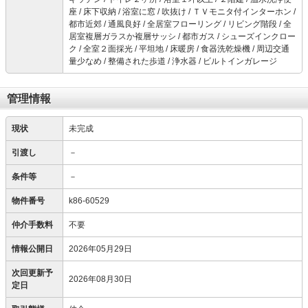
座 / 床下収納 / 浴室に窓 / 吹抜け / ＴＶモニタ付インターホン /
都市近郊 / 通風良好 / 全居室フローリング / リビング階段 / 全
居室複層ガラスか複層サッシ / 都市ガス / シューズインクロー
ク / 全室２面採光 / 平坦地 / 床暖房 / 食器洗乾燥機 / 周辺交通
量少なめ / 整備された歩道 / 浄水器 / ビルトインガレージ
管理情報
現状
未完成
引渡し
－
条件等
－
物件番号
k86-60529
仲介手数料
不要
情報公開日
2026年05月29日
次回更新予
2026年08月30日
定日