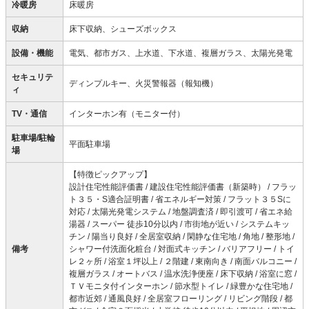
冷暖房
床暖房
収納
床下収納、シューズボックス
設備・機能
電気、都市ガス、上水道、下水道、複層ガラス、太陽光発電
セキュリテ
ディンプルキー、火災警報器（報知機）
ィ
TV・通信
インターホン有（モニター付）
駐車場/駐輪
平面駐車場
場
【特徴ピックアップ】
設計住宅性能評価書 / 建設住宅性能評価書（新築時） / フラッ
ト３５・S適合証明書 / 省エネルギー対策 / フラット３５Sに
対応 / 太陽光発電システム / 地盤調査済 / 即引渡可 / 省エネ給
湯器 / スーパー 徒歩10分以内 / 市街地が近い / システムキッ
チン / 陽当り良好 / 全居室収納 / 閑静な住宅地 / 角地 / 整形地 /
備考
シャワー付洗面化粧台 / 対面式キッチン / バリアフリー / トイ
レ２ヶ所 / 浴室１坪以上 / ２階建 / 東南向き / 南面バルコニー /
複層ガラス / オートバス / 温水洗浄便座 / 床下収納 / 浴室に窓 /
ＴＶモニタ付インターホン / 節水型トイレ / 緑豊かな住宅地 /
都市近郊 / 通風良好 / 全居室フローリング / リビング階段 / 都