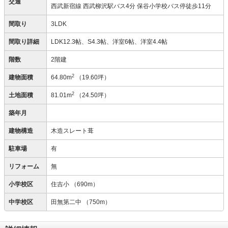
交通
西武新宿線 西武柳沢駅バス4分 保谷小学校バス停徒歩11分
間取り
3LDK
間取り詳細
LDK12.3帖、S4.3帖、洋室6帖、洋室4.4帖
階数
2階建
2
建物面積
64.80m
（19.60坪）
2
土地面積
81.01m
（24.50坪）
築年月
建物構造
木造スレート葺
駐車場
有
リフォーム
無
小学校区
住吉小
（690m）
中学校区
田無第二中
（750m）