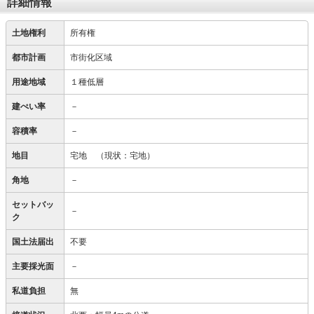
詳細情報
土地権利
所有権
都市計画
市街化区域
用途地域
１種低層
建ぺい率
－
容積率
－
地目
宅地
（現状：宅地）
角地
－
セットバッ
－
ク
国土法届出
不要
主要採光面
－
私道負担
無