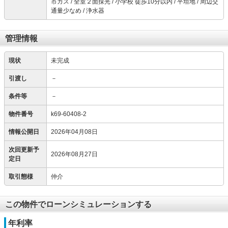
市ガス / 全室２面採光 / 小学校 徒歩10分以内 / 平坦地 / 周辺交
通量少なめ / 浄水器
管理情報
現状
未完成
引渡し
－
条件等
－
物件番号
k69-60408-2
情報公開日
2026年04月08日
次回更新予
2026年08月27日
定日
取引態様
仲介
この物件でローンシミュレーションする
年利率