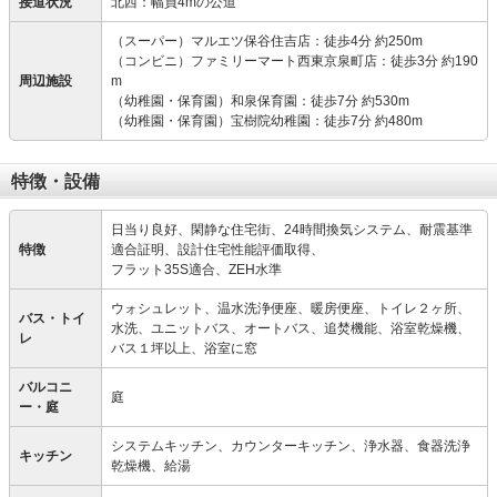
接道状況
北西：幅員4mの公道
（スーパー）マルエツ保谷住吉店：徒歩4分 約250m
（コンビニ）ファミリーマート西東京泉町店：徒歩3分 約190
周辺施設
m
（幼稚園・保育園）和泉保育園：徒歩7分 約530m
（幼稚園・保育園）宝樹院幼稚園：徒歩7分 約480m
特徴・設備
日当り良好、閑静な住宅街、24時間換気システム、耐震基準
特徴
適合証明、設計住宅性能評価取得、
フラット35S適合、ZEH水準
ウォシュレット、温水洗浄便座、暖房便座、トイレ２ヶ所、
バス・トイ
水洗、ユニットバス、オートバス、追焚機能、浴室乾燥機、
レ
バス１坪以上、浴室に窓
バルコニ
庭
ー・庭
システムキッチン、カウンターキッチン、浄水器、食器洗浄
キッチン
乾燥機、給湯