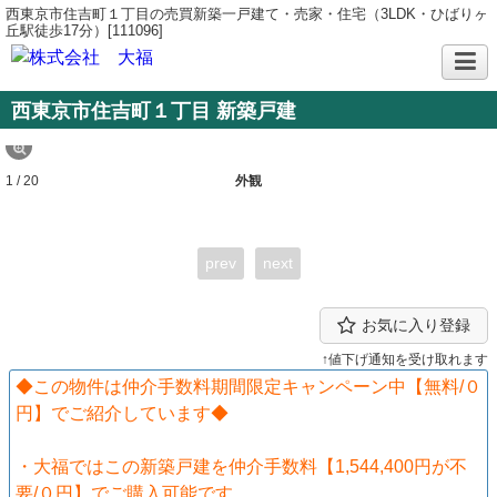
西東京市住吉町１丁目の売買新築一戸建て・売家・住宅（3LDK・ひばりヶ
丘駅徒歩17分）[111096]
西東京市住吉町１丁目 新築戸建
1 / 20
外観
prev
next
お気に入り登録
↑値下げ通知を受け取れます
◆この物件は仲介手数料期間限定キャンペーン中【無料/０
円】でご紹介しています◆
・大福ではこの新築戸建を仲介手数料【1,544,400円が不
要/０円】でご購入可能です